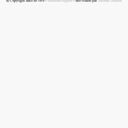
© Copyright Suko de Vivo -
Mentions légales
- Site réalisé par
Antonin Deudon