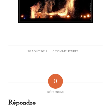
/
/
28 AOÛT 2019
0 COMMENTAIRES
0
RÉPONSES
Répondre